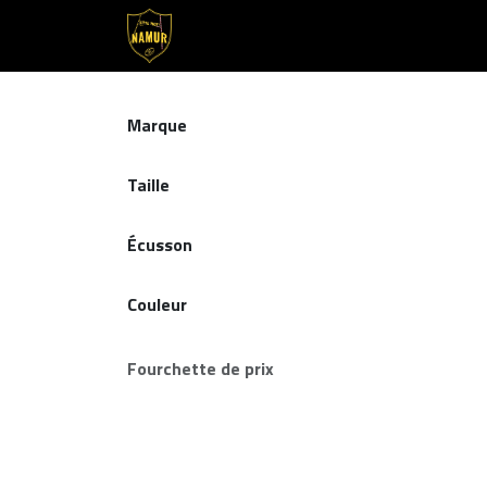
Se rendre au contenu
Accueil
Club
Nos Équipes
Marque
Taille
Écusson
Couleur
Fourchette de prix