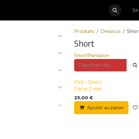
Se
Événements
Boutique
Partenaires
Contactez-nous
Produits
Dessous
Shor
Short
Short
Pantalon
FXV - Short
Force 2 noir
25,00
€
Ajouter au panier