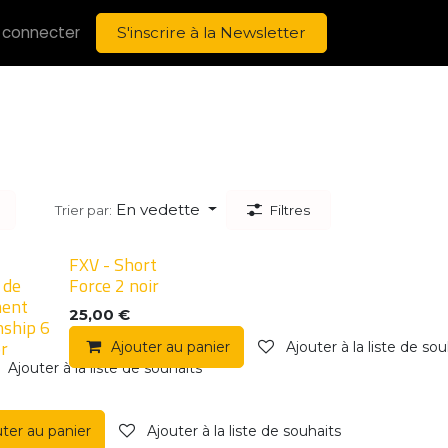
 connecter
S'inscrire à la Newsletter
En vedette
Trier par:
Filtres
FXV - Short
 de
Force 2 noir
ment
25,00
€
ship 6
or
Ajouter au panier
Ajouter à la liste de sou
Ajouter à la liste de souhaits
uter au panier
Ajouter à la liste de souhaits