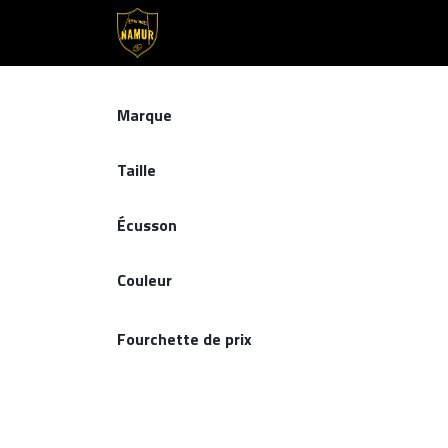
Se rendre au contenu
Accueil
Club
Nos Équipes
Marque
Taille
Écusson
Couleur
Fourchette de prix