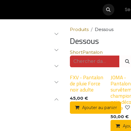
Se
Événements
Boutique
Partenaires
Contactez-nous
Produits
Dessous
Dessous
Short
Pantalon
FXV - Pantalon
JOMA -
de pluie Force
Pantalon
noir adulte
survête
champion
45,00
€
noir, déc
rouge
Ajouter au panier
50,00
€
Ajo