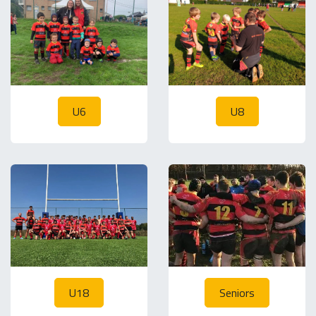
U6
U8
U18
Seniors