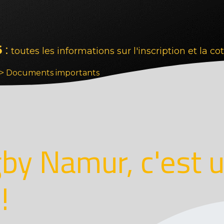
6
:
toutes les informations sur l'inscription et la co
s > Documents importants
by Namur, c'est u
!