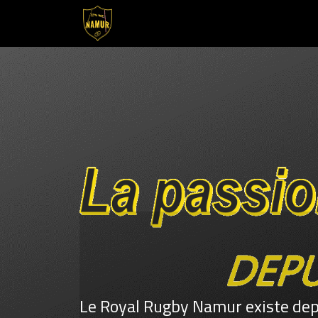
Se rendre au contenu
Accueil
Club
Nos Équipes
Le Royal Rugby Namur existe depu