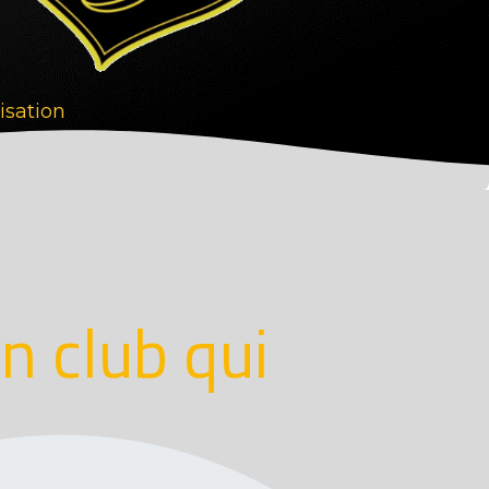
tisation
n club qui