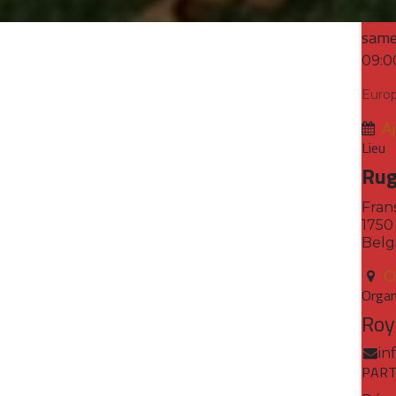
Date 
same

09:0
Europ
A
Lieu
Rug
Fran
1750
Belg
O
Organ
Roy
in
PART