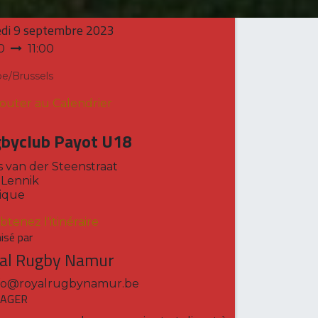
et heure
di
9 septembre 2023
0
11:00
e/Brussels
jouter au Calendrier
byclub Payot U18
s van der Steenstraat
 Lennik
ique
btenez l'itinéraire
isé par
al Rugby Namur
fo@royalrugbynamur.be
AGER