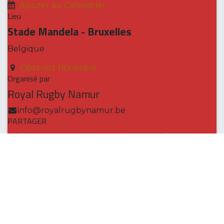
Ajouter au Calendrier
Lieu
Stade Mandela - Bruxelles
Belgique
Obtenez l'itinéraire
Organisé par
Royal Rugby Namur
info@royalrugbynamur.be
PARTAGER
Découvrez ce que les gens voient et disent à
propos de cet événement et rejoignez la
conversation.