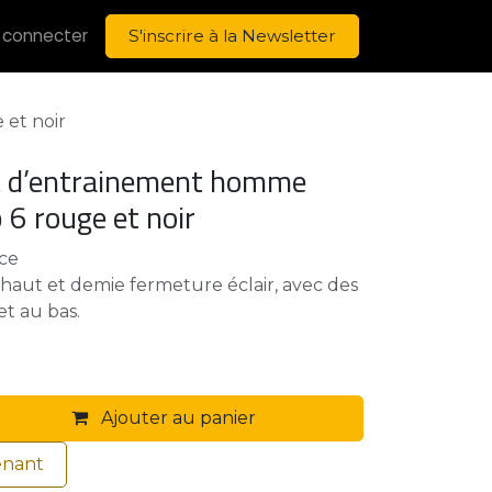
 connecter
S'inscrire à la Newsletter
et noir
 d’entrainement homme
6 rouge et noir
ce
 haut et demie fermeture éclair, avec des
et au bas.
Ajouter au panier
enant