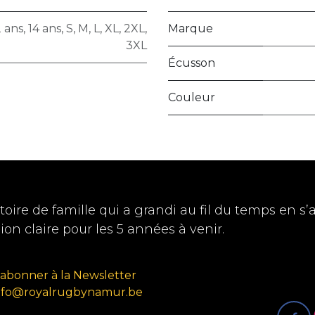
2 ans
,
14 ans
,
S
,
M
,
L
,
XL
,
2XL
,
Marque
3XL
Écusson
Couleur
oire de famille qui a grandi au fil du temps en s’
sion claire pour les 5 années à venir.
'abonner à la Newsletter
nfo@royalrugbynamur.be