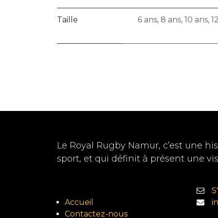
Taille
6 ans
,
8 ans
,
10 ans
,
1
Le Royal Rugby Namur, c’est une hist
sport, et qui définit à présent une vi
S
Accueil
i
Contactez-nous