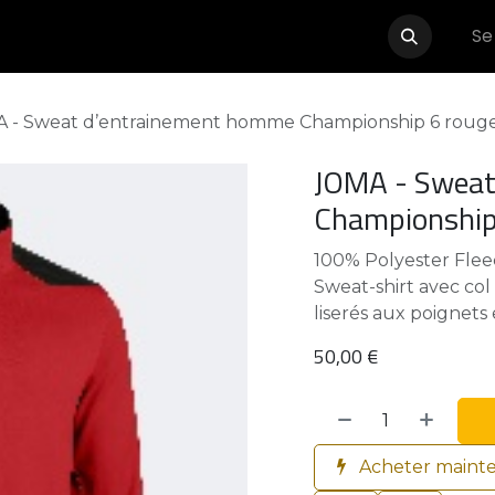
Se
Événements
Boutique
Partenaires
Contactez-nous
 - Sweat d’entrainement homme Championship 6 rouge 
JOMA - Sweat
Championship 
100% Polyester Flee
Sweat-shirt avec col
liserés aux poignets 
50,00
€
Acheter maint